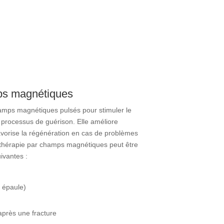
ps magnétiques
hamps magnétiques pulsés pour stimuler le
s processus de guérison. Elle améliore
favorise la régénération en cas de problèmes
a thérapie par champs magnétiques peut être
uivantes :
 épaule)
près une fracture