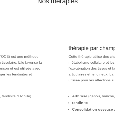
Nos thérapies
thérapie par cham
 (TOCE) est une méthode
Cette thérapie utilise des c
issulaire. Elle favorise la
métabolisme cellulaire et le
rison et est utilisée avec
l'oxygénation des tissus et 
ger les tendinites et
articulaires et tendineux. L
utilisée pour les affections s
 tendinite d'Achille)
Arthrose
(genou, hanche,
tendinite
Consolidation osseuse
a