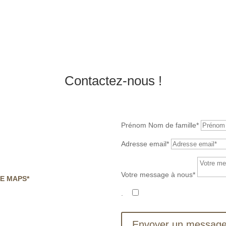
Contactez-nous !
Prénom Nom de famille*
Adresse email*
Votre message à nous*
LE MAPS*
.
.
JE CONFIRME AVOIR 
ET CONSENS AU TRAITEME
Envoyer un messag