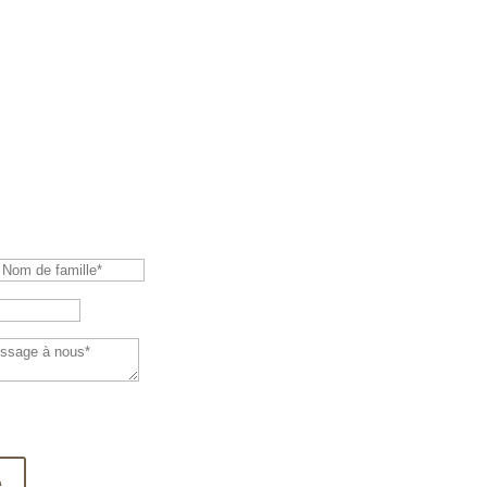
LU LA POLITIQUE DE CONFIDENTIALITÉ
NT DE MES DONNÉES.*
e